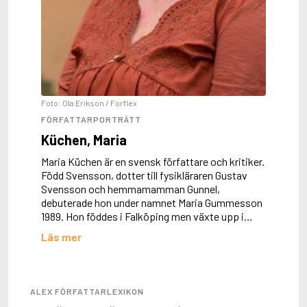
Foto: Ola Erikson / Forflex
FÖRFATTARPORTRÄTT
Küchen, Maria
Maria Küchen är en svensk författare och kritiker.
Född Svensson, dotter till fysikläraren Gustav
Svensson och hemmamamman Gunnel,
debuterade hon under namnet Maria Gummesson
1989. Hon föddes i Falköping men växte upp i
Uppsala. Som barn ville hon bli astronom tills hon
Läs mer
förstod att man måste vara duktig på matematik
då. Istället bedrev hon universitetsstudier och har
en fil.kand. i språk, statsvet...
ALEX FÖRFATTARLEXIKON