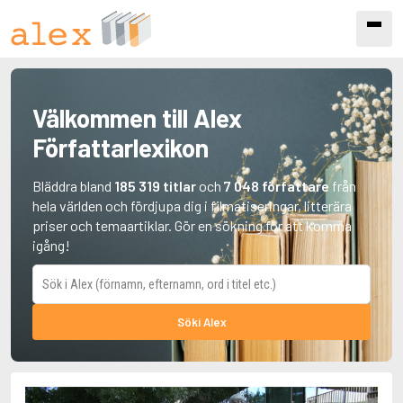
Välkommen till Alex
Författarlexikon
Bläddra bland
185 319 titlar
och
7 048 författare
från
hela världen och fördjupa dig i filmatiseringar, litterära
priser och temaartiklar. Gör en sökning för att komma
igång!
Sök