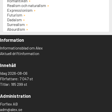
Romantiken
Realism och naturalism
Expressionism
Futurism
Dadaism
Surrealism
Absurdism
Information
Informationsblad om Alex
Aktuell driftinformation
Innehåll
Idag 2026-08-06
Författare: 7 047 st
Titlar: 185 299 st
Administration
Forflex AB
adm@alex.se