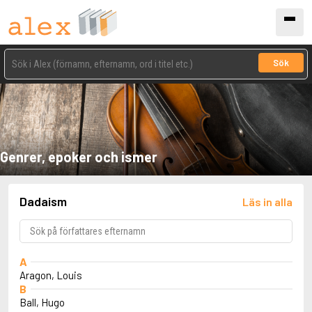
Sök
Genrer, epoker och ismer
Dadaism
Läs in alla
A
Aragon, Louis
B
Ball, Hugo