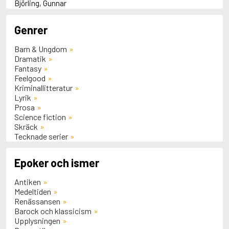
Björling, Gunnar
C
Cocteau, Jean
Genrer
E
Éluard, Paul
Barn & Ungdom
G
Dramatik
Glauser, Friedrich
Fantasy
H
Feelgood
Huelsenbeck, Richard
Kriminallitteratur
T
Lyrik
Tzara, Tristan
Prosa
Science fiction
Skräck
Tecknade serier
Epoker och ismer
Antiken
Medeltiden
Renässansen
Barock och klassicism
Upplysningen