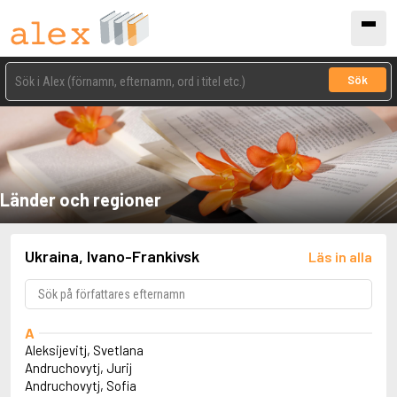
Sök
Länder och regioner
Ukraina, Ivano-Frankivsk
Läs in alla
A
Aleksijevitj, Svetlana
Andruchovytj, Jurij
Andruchovytj, Sofia