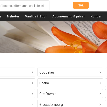
Sök
z
Nyheter
Vanliga frågor
Abonnemang & priser
Kunder
Goddelau
Gotha
Greifswald
Grossdornberg