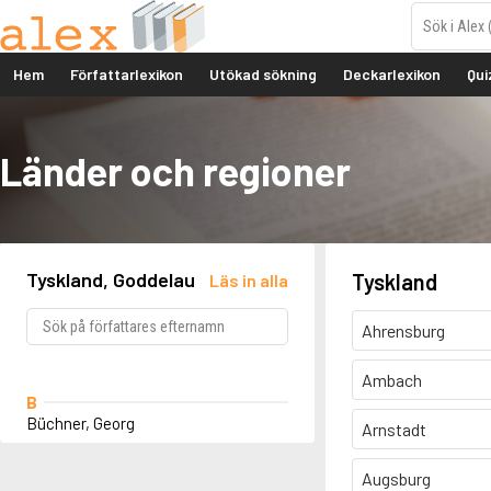
Hem
Författarlexikon
Utökad sökning
Deckarlexikon
Qui
Länder och regioner
Tyskland, Goddelau
Tyskland
Läs in alla
Ahrensburg
Ambach
B
Büchner, Georg
Arnstadt
Augsburg