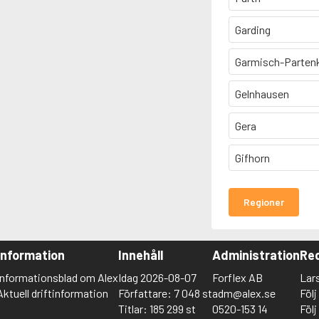
Garding
Garmisch-Parten
Gelnhausen
Gera
Gifhorn
Regioner
Information
Innehåll
Administration
Red
Informationsblad om Alex
Idag 2026-08-07
Forflex AB
Lar
Aktuell driftinformation
Författare: 7 048 st
adm@alex.se
Föl
Titlar: 185 299 st
0520-153 14
Föl