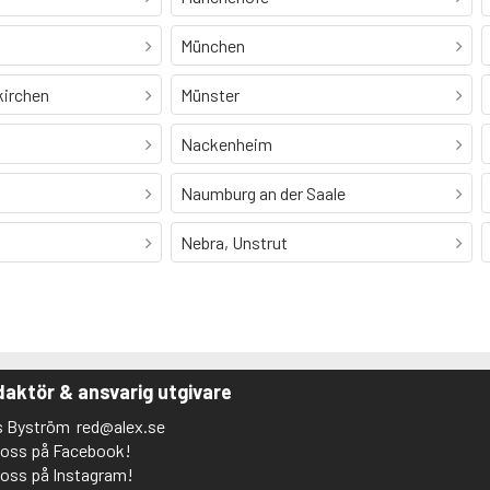
München
kirchen
Münster
Nackenheim
Naumburg an der Saale
Nebra, Unstrut
aktör & ansvarig utgivare
s Byström
red@alex.se
j oss på Facebook!
j oss på Instagram!