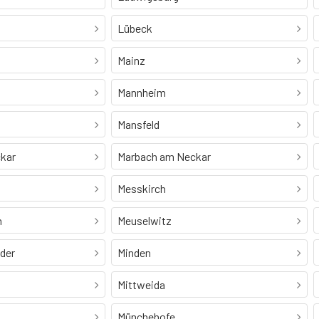
Lübeck
Mainz
Mannheim
Mansfeld
kar
Marbach am Neckar
Messkirch
n
Meuselwitz
Oder
Minden
Mittweida
Münchehofe