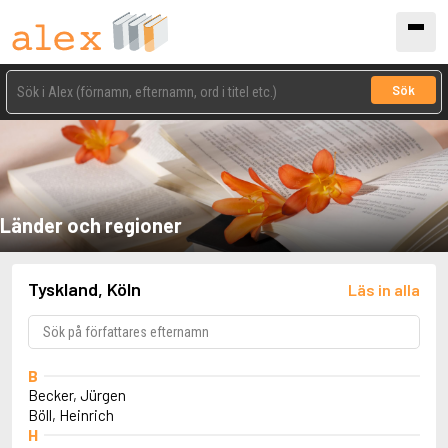
Sök
Länder och regioner
Tyskland, Köln
Läs in alla
B
Becker, Jürgen
Böll, Heinrich
H