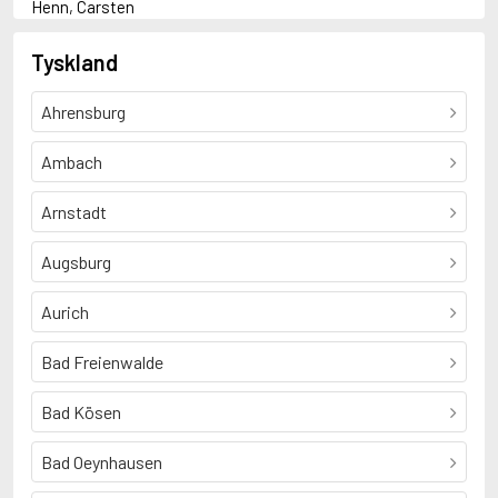
Henn, Carsten
K
Konsalik, Heinz G.
Tyskland
R
Rosenfeld, Astrid
Ahrensburg
S
Schätzing, Frank
Ambach
Arnstadt
Augsburg
Aurich
Bad Freienwalde
Bad Kösen
Bad Oeynhausen