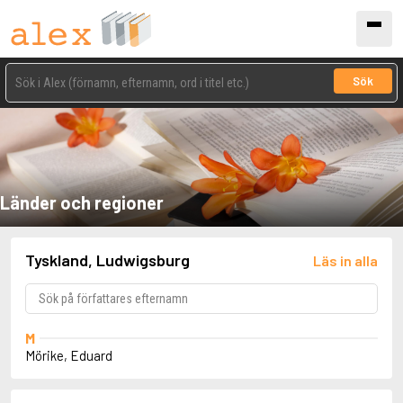
Sök
Länder och regioner
Tyskland, Ludwigsburg
Läs in alla
M
Mörike, Eduard