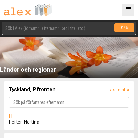
Sök
Länder och regioner
Tyskland, Pfronten
Läs in alla
H
Hefter, Martina