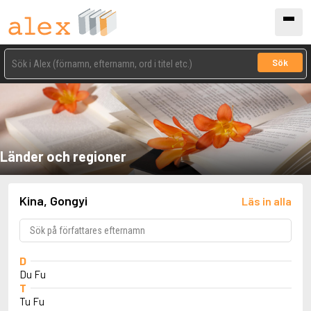
Sök
Länder och regioner
Kina, Gongyi
Läs in alla
D
Du Fu
T
Tu Fu