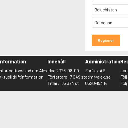
Baluchistan
Damghan
Regioner
Information
Innehåll
Administration
Red
Informationsblad om Alex
Idag 2026-08-09
Forflex AB
Lar
Aktuell driftinformation
Författare: 7 049 st
adm@alex.se
Föl
Titlar: 185 374 st
0520-153 14
Föl