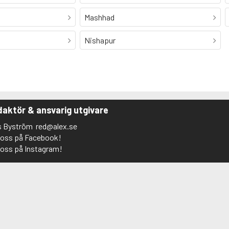
Mashhad
Nishapur
aktör & ansvarig utgivare
s Byström
red@alex.se
j oss på Facebook!
j oss på Instagram!