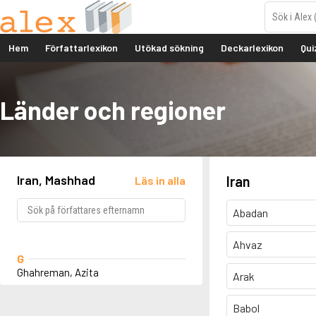
Hem
Författarlexikon
Utökad sökning
Deckarlexikon
Qui
Länder och regioner
Iran, Mashhad
Iran
Läs in alla
Abadan
Ahvaz
G
Ghahreman, Azita
Arak
Babol