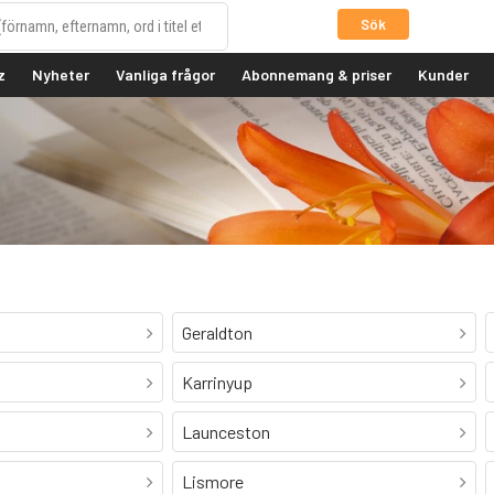
Sök
z
Nyheter
Vanliga frågor
Abonnemang & priser
Kunder
Geraldton
Karrinyup
Launceston
Lismore