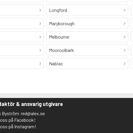
Longford
Maryborough
Melbourne
Mooroolbark
Nabiac
aktör & ansvarig utgivare
s Byström
red@alex.se
j oss på Facebook!
j oss på Instagram!