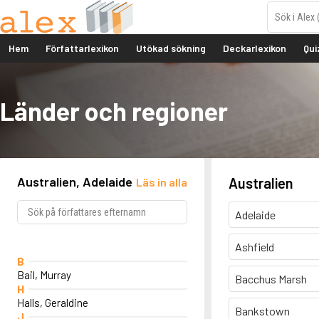
Hem
Författarlexikon
Utökad sökning
Deckarlexikon
Qui
Länder och regioner
Australien, Adelaide
Australien
Läs in alla
Adelaide
Ashfield
B
Bail, Murray
Bacchus Marsh
H
Halls, Geraldine
Bankstown
J