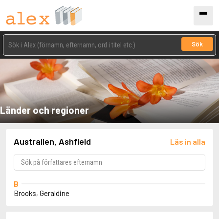
Sök
Länder och regioner
Australien, Ashfield
Läs in alla
B
Brooks, Geraldine