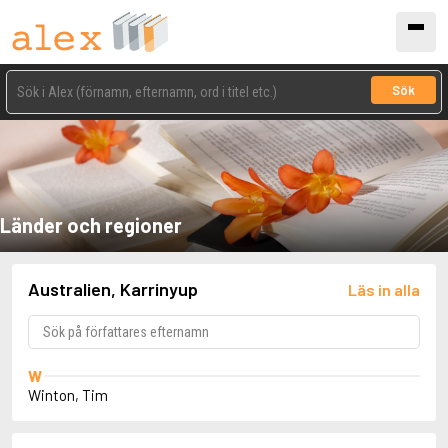
Sök
Länder och regioner
Australien, Karrinyup
Läs in alla
W
Winton, Tim