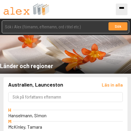
Sök
Länder och regioner
Australien, Launceston
Läs in alla
H
Hanselmann, Simon
M
McKinley, Tamara