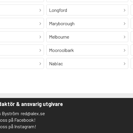
Longford
Maryborough
Melbourne
Mooroolbark
Nabiac
aktör & ansvarig utgivare
s Byström
red@alex.se
j oss på Facebook!
j oss på Instagram!