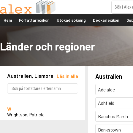
Hem
Författarlexikon
Utökad sökning
Deckarlexikon
Qui
Länder och regioner
Australien, Lismore
Australien
Läs in alla
Adelaide
Ashfield
W
Wrightson, Patricia
Bacchus Marsh
Bankstown