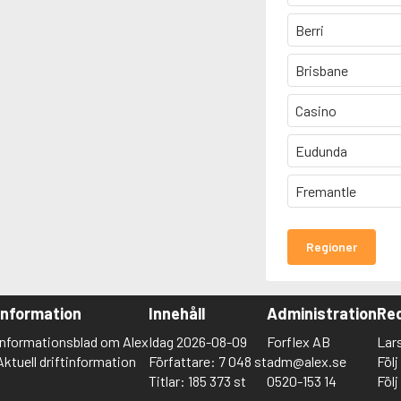
Berri
Brisbane
Casino
Eudunda
Fremantle
Regioner
Information
Innehåll
Administration
Red
Informationsblad om Alex
Idag 2026-08-09
Forflex AB
Lar
Aktuell driftinformation
Författare: 7 048 st
adm@alex.se
Föl
Titlar: 185 373 st
0520-153 14
Föl