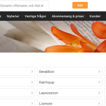
Sök
z
Nyheter
Vanliga frågor
Abonnemang & priser
Kunder
Geraldton
Karrinyup
Launceston
Lismore