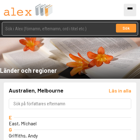
Sök
Länder och regioner
Australien, Melbourne
Läs in alla
E
East, Michael
G
Griffiths, Andy