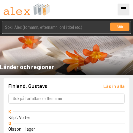
Sök
Länder och regioner
Finland, Gustavs
Läs in alla
K
Kilpi, Volter
O
Olsson, Hagar