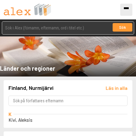
Sök
Länder och regioner
Finland, Nurmijärvi
Läs in alla
K
Kivi, Aleksis