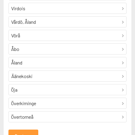
Virdois
Vårdö, Åland
Vörå
Åbo
Åland
Äänekoski
Öja
Överkiminge
Övertorneå