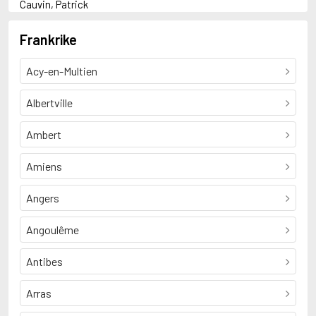
Cauvin, Patrick
D
Duchesne, Pierre
Frankrike
E
Erdstein, Erich
Acy-en-Multien
J
Japrisot, Sébastien
M
Albertville
Manchette, Jean-Patrick
R
Ambert
Rossi, Jean-Baptiste
Rostand, Edmond
Amiens
Angers
Angoulême
Antibes
Arras