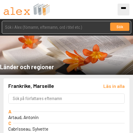
Sök
Länder och regioner
Frankrike, Marseille
Läs in alla
A
Artaud, Antonin
C
Cabrisseau, Sylvette