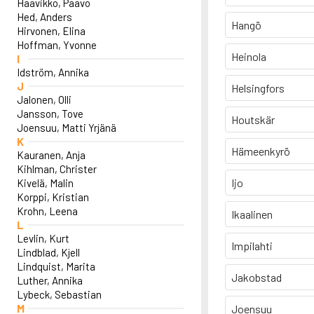
Haavikko, Paavo
Hed, Anders
Hangö
Hirvonen, Elina
Hoffman, Yvonne
Heinola
I
Idström, Annika
J
Helsingfors
Jalonen, Olli
Jansson, Tove
Houtskär
Joensuu, Matti Yrjänä
K
Hämeenkyrö
Kauranen, Anja
Kihlman, Christer
Ijo
Kivelä, Malin
Korppi, Kristian
Krohn, Leena
Ikaalinen
L
Levlin, Kurt
Impilahti
Lindblad, Kjell
Lindquist, Marita
Jakobstad
Luther, Annika
Lybeck, Sebastian
M
Joensuu