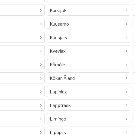
Kurkijoki
Kuusamo
Kuusjärvi
Kvevlax
Kårböle
Kökar, Åland
Lapinlax
Lappträsk
Limingo
Lippjärv