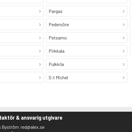
Pargas
Pedersöre
Petsamo
Pirkkala
Pulkkila
S:t Michel
aktör & ansvarig utgivare
s Byström
red@alex.se