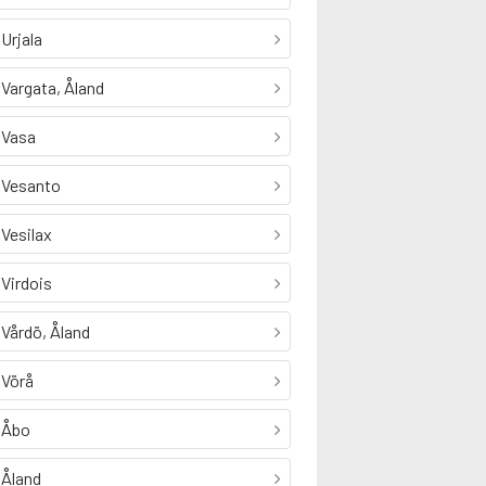
Urjala
Vargata, Åland
Vasa
Vesanto
Vesilax
Virdois
Vårdö, Åland
Vörå
Åbo
Åland