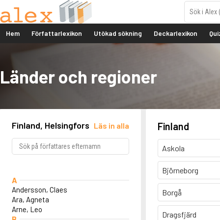
Hem
Författarlexikon
Utökad sökning
Deckarlexikon
Qui
Länder och regioner
Finland, Helsingfors
Finland
Läs in alla
Askola
Björneborg
A
Andersson, Claes
Borgå
Ara, Agneta
Arne, Leo
Dragsfjärd
B