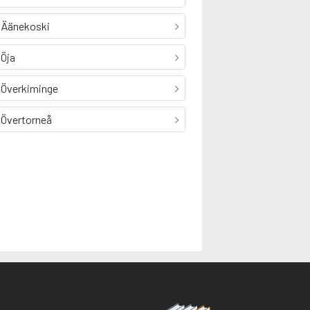
Äänekoski
Öja
Överkiminge
Övertorneå