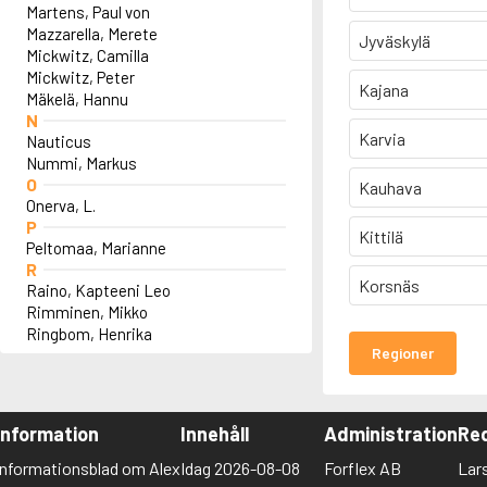
Martens, Paul von
Mazzarella, Merete
Jyväskylä
Mickwitz, Camilla
Mickwitz, Peter
Kajana
Mäkelä, Hannu
N
Karvia
Nauticus
Nummi, Markus
O
Kauhava
Onerva, L.
P
Kittilä
Peltomaa, Marianne
R
Korsnäs
Raino, Kapteeni Leo
Rimminen, Mikko
Ringbom, Henrika
Regioner
Information
Innehåll
Administration
Red
Informationsblad om Alex
Idag 2026-08-08
Forflex AB
Lar