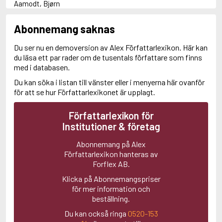
Aamodt, Bjørn
Abani, Christopher
Abbey, Kieran
Abonnemang saknas
Abbot, Anthony
Abbott, John
Du ser nu en demoversion av Alex Författarlexikon. Här kan
Abbott, Megan
du läsa ett par rader om de tusentals författare som finns
Abdel-Fattah, Randa
med i databasen.
Abdolah, Kader
Du kan söka i listan till vänster eller i menyerna här ovanför
Abé, Kobo
för att se hur Författarlexikonet är upplagt.
Abedi, Isabel
Abele, Inga
Abgarjan, Narine
Författarlexikon för
Abish, Walter
Institutioner & företag
Aboulela, Leila
Abrahams, Peter (f. 1919)
Abonnemang på Alex
Abrahams, Peter (f. 1947)
Författarlexikon hanteras av
Abrahamson, Emmy
Forflex AB.
Abse, Dannie
Klicka på Abonnemangspriser
Abu-Jaber, Diana
för mer information och
Abulhawa, Susan
beställning.
Aburas, Lone
Achebe, Chinua
Du kan också ringa
0520-153
Achmatova, Anna