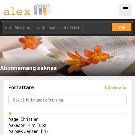
Sök
Abonnemang saknas
Författare
Läs in alla
A
Aage, Christian
Aakeson, Kim Fupz
Aalbæk Jensen, Erik