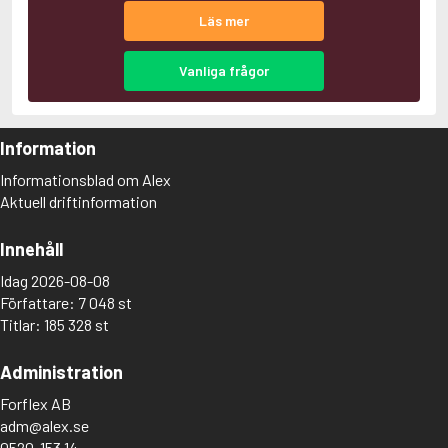
Adolfsson, Maria
Läs mer
Adolphsen, Peter
Vanliga frågor
Information
Informationsblad om Alex
Aktuell driftinformation
Innehåll
Idag 2026-08-08
Författare: 7 048 st
Titlar: 185 328 st
Administration
Forflex AB
adm@alex.se
0520-153 14