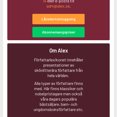
14
eller e-posta till
Aciman, André
adm@alex.se
.
Ackebo, Lena
Acker, Kathy
Lånekortsinloggning
Ackroyd, Peter
Adam de la Halle
Adamov, Arthur
Abonnemangspriser
Adams, Douglas
Adams, Herbert
Adams, Jane
Om Alex
Adams, Richard
Adbåge, Emma
Författarlexikonet innehåller
Adbåge, Lisen
presentationer av
Adelborg, Ottilia
skönlitterära författare från
Adichie, Chimamanda Ngozi
hela världen.
Adiga, Aravind
Alla typer av författare finns
Adler-Olsen, Jussi
med. Här finns klassiker och
Adlerbeth, Gudmund Jöran
nobelpristagare men också
Adnan, Etel
våra dagars populära
Adolfsson, Eva
bästsäljare, barn- och
Adolfsson, Evert
ungdomsboksförfattare etc.
Adolfsson, Gunnar
Adolfsson, Josefine